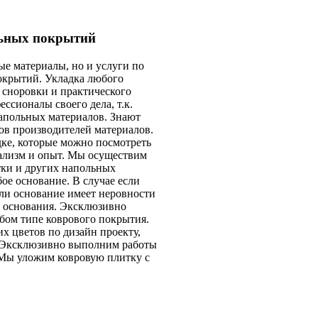
льных покрытий
ые материалы, но и услуги по
окрытий. Укладка любого
 сноровки и практического
ссионалы своего дела, т.к.
напольных материалов. Знают
ов производителей материалов.
ке, которые можно посмотреть
нализм и опыт. Мы осуществим
тки и других напольных
ое основание. В случае если
сли основание имеет неровности
т основания. Эксклюзивно
бом типе коврового покрытия.
х цветов по дизайн проекту,
в. Эксклюзивно выполним работы
 Мы уложим ковровую плитку с