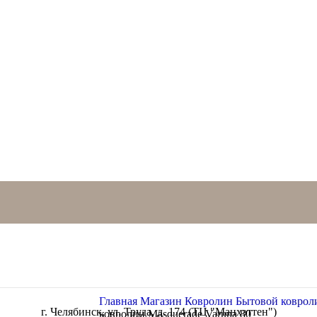
Главная
Магазин
Ковролин
Бытовой ковро
г. Челябинск, ул. Труда, д. 174 (ТЦ "Манхэттен")
ковролин Masquerade Varuna 80