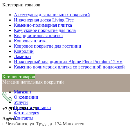
Категории товаров
Аксессуары для напольных покрытий
Инженерная доска Living Tree
Каменно-полимерная плитка
Каучуковое покрытие для пола
Кварцвиниловая плитка
Ковровая плитка
Ковровое покрытие для гостиниц
Ковролин
Ламинат
Инженерный кварц-винил Alpine Floor Premium 12 мм
Каменно полимерная плитка со встроенной подложкой
Каталог товаров
Магазин напольных покрытий
Магазин
О компании
Услуги
Оплата и доставка
+7 (912)
7981-675
Фотогалерея
Контакты
Адрес:
г. Челябинск, ул. Труда, д. 174 Манхэттен