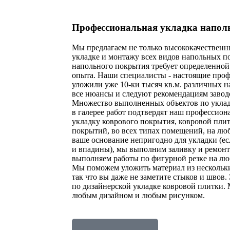
Профессиональная укладка напо
Мы предлагаем не только высококачественн
укладке и монтажу всех видов напольных п
напольного покрытия требует определенной
опыта. Наши специалисты - настоящие профе
уложили уже 10-ки тысяч кв.м. различных 
все нюансы и следуют рекомендациям завод
Множество выполненных объектов по уклад
в галерее работ подтвердят наш профессио
укладку коврового покрытия, ковровой пли
покрытий, во всех типах помещений, на люб
ваше основание непригодно для укладки (е
и впадины), мы выполним заливку и ремон
выполняем работы по фигурной резке на лю
Мы поможем уложить материал из нескольки
так что вы даже не заметите стыков и шво
по дизайнерской укладке ковровой плитки.
любым дизайном и любым рисунком.