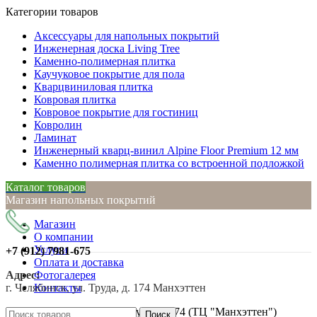
Категории товаров
Аксессуары для напольных покрытий
Инженерная доска Living Tree
Каменно-полимерная плитка
Каучуковое покрытие для пола
Кварцвиниловая плитка
Ковровая плитка
Ковровое покрытие для гостиниц
Ковролин
Ламинат
Инженерный кварц-винил Alpine Floor Premium 12 мм
Каменно полимерная плитка со встроенной подложкой
Каталог товаров
Магазин напольных покрытий
Магазин
О компании
Услуги
+7 (912)
7981-675
Оплата и доставка
Адрес:
Фотогалерея
г. Челябинск, ул. Труда, д. 174 Манхэттен
Контакты
г. Челябинск, ул. Труда, д. 174 (ТЦ "Манхэттен")
Поиск