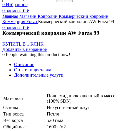
Нажмите, чтобы увеличить
0
Избранное
0
элемент
0
₽
Меню
Главная
Магазин
Ковролин
Коммерческий ковролин
Коммерция
Forza
Коммерческий ковролин AW Forza 99
0
элемент
0
₽
Коммерческий ковролин AW Forza 99
КУПИТЬ В 1 КЛИК
Добавить в избранное
0
People watching this product now!
Описание
Оплата и доставка
Дополнительные услуги
Полиамид прокрашенный в массе
Материал
(100% SDN)
Основа
Искусственный джут
Тип ворса
Петля
Вес ворса
520 г/м2
Общий вес
1600 г/м2