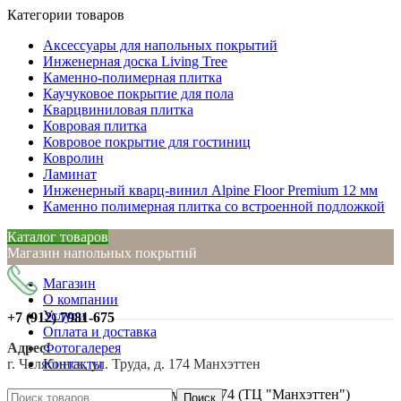
Категории товаров
Аксессуары для напольных покрытий
Инженерная доска Living Tree
Каменно-полимерная плитка
Каучуковое покрытие для пола
Кварцвиниловая плитка
Ковровая плитка
Ковровое покрытие для гостиниц
Ковролин
Ламинат
Инженерный кварц-винил Alpine Floor Premium 12 мм
Каменно полимерная плитка со встроенной подложкой
Каталог товаров
Магазин напольных покрытий
Магазин
О компании
Услуги
+7 (912)
7981-675
Оплата и доставка
Адрес:
Фотогалерея
г. Челябинск, ул. Труда, д. 174 Манхэттен
Контакты
г. Челябинск, ул. Труда, д. 174 (ТЦ "Манхэттен")
Поиск