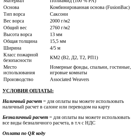
Материал
Полиамид (100 % PA)
Основа
Комбинированная основа (FusionBac)
Тип ворса
Саксони
Вес ворса
2000 г/м2
Общий вес
2760 г/м2
Высота ворса
13 мм
Общая толщина
15,5 мм
Ширина
4/5 м
Класс пожарной
КМ2 (В2, Д2, Т2, РП1)
безопасности
Место
Номерные фонды, спальни, гостиные,
использования
игровые комнаты
Производство
Associated Weavers
УСЛОВИЯ ОПЛАТЫ:
Наличный расчет
= для оплаты вы можете использовать
наличный расчет в салоне или переводом на карту
Безналичный расчет
= для оплаты вы можете использовать
все виды безналичного расчета, в т.ч с НДС
Оплата по QR коду