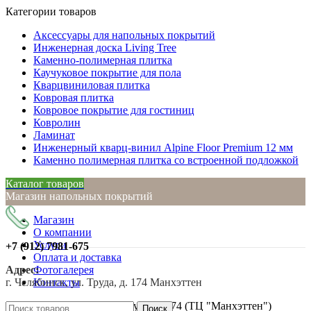
Категории товаров
Аксессуары для напольных покрытий
Инженерная доска Living Tree
Каменно-полимерная плитка
Каучуковое покрытие для пола
Кварцвиниловая плитка
Ковровая плитка
Ковровое покрытие для гостиниц
Ковролин
Ламинат
Инженерный кварц-винил Alpine Floor Premium 12 мм
Каменно полимерная плитка со встроенной подложкой
Каталог товаров
Магазин напольных покрытий
Магазин
О компании
Услуги
+7 (912)
7981-675
Оплата и доставка
Адрес:
Фотогалерея
г. Челябинск, ул. Труда, д. 174 Манхэттен
Контакты
г. Челябинск, ул. Труда, д. 174 (ТЦ "Манхэттен")
Поиск