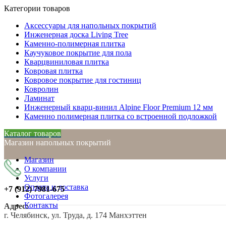
Категории товаров
Аксессуары для напольных покрытий
Инженерная доска Living Tree
Каменно-полимерная плитка
Каучуковое покрытие для пола
Кварцвиниловая плитка
Ковровая плитка
Ковровое покрытие для гостиниц
Ковролин
Ламинат
Инженерный кварц-винил Alpine Floor Premium 12 мм
Каменно полимерная плитка со встроенной подложкой
Каталог товаров
Магазин напольных покрытий
Магазин
О компании
Услуги
Оплата и доставка
+7 (912)
7981-675
Фотогалерея
Контакты
Адрес:
г. Челябинск, ул. Труда, д. 174 Манхэттен