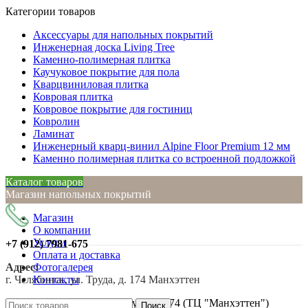
Категории товаров
Аксессуары для напольных покрытий
Инженерная доска Living Tree
Каменно-полимерная плитка
Каучуковое покрытие для пола
Кварцвиниловая плитка
Ковровая плитка
Ковровое покрытие для гостиниц
Ковролин
Ламинат
Инженерный кварц-винил Alpine Floor Premium 12 мм
Каменно полимерная плитка со встроенной подложкой
Каталог товаров
Магазин напольных покрытий
Магазин
О компании
Услуги
+7 (912)
7981-675
Оплата и доставка
Адрес:
Фотогалерея
г. Челябинск, ул. Труда, д. 174 Манхэттен
Контакты
г. Челябинск, ул. Труда, д. 174 (ТЦ "Манхэттен")
Поиск