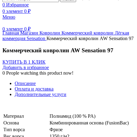
0
Избранное
Нажмите, чтобы увеличить
0
элемент
0
₽
Меню
0
элемент
0
₽
Главная
Магазин
Ковролин
Коммерческий ковролин
Лёгкая
коммерция
Sensation
Коммерческий ковролин AW Sensation 97
Коммерческий ковролин AW Sensation 97
КУПИТЬ В 1 КЛИК
Добавить в избранное
0
People watching this product now!
Описание
Оплата и доставка
Дополнительные услуги
Материал
Полиамид (100 % PA)
Основа
Комбинированная основа (FusionBac)
Тип ворса
Фризе
Вес ворса
1350 г/м2