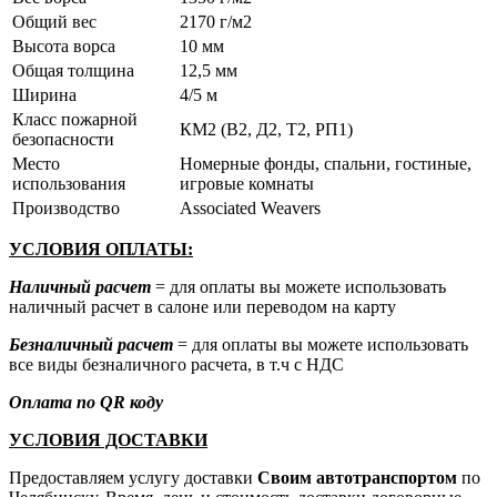
Общий вес
2170 г/м2
Высота ворса
10 мм
Общая толщина
12,5 мм
Ширина
4/5 м
Класс пожарной
КМ2 (В2, Д2, Т2, РП1)
безопасности
Место
Номерные фонды, спальни, гостиные,
использования
игровые комнаты
Производство
Associated Weavers
УСЛОВИЯ ОПЛАТЫ:
Наличный расчет
= для оплаты вы можете использовать
наличный расчет в салоне или переводом на карту
Безналичный расчет
= для оплаты вы можете использовать
все виды безналичного расчета, в т.ч с НДС
Оплата по QR коду
УСЛОВИЯ ДОСТАВКИ
Предоставляем услугу доставки
Своим автотранспортом
по