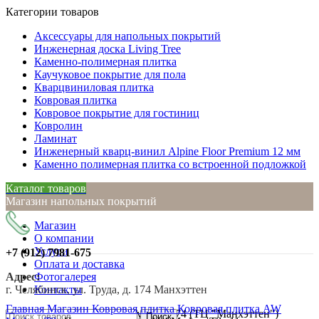
Категории товаров
Аксессуары для напольных покрытий
Инженерная доска Living Tree
Каменно-полимерная плитка
Каучуковое покрытие для пола
Кварцвиниловая плитка
Ковровая плитка
Ковровое покрытие для гостиниц
Ковролин
Ламинат
Инженерный кварц-винил Alpine Floor Premium 12 мм
Каменно полимерная плитка со встроенной подложкой
Каталог товаров
Магазин напольных покрытий
Магазин
О компании
Услуги
+7 (912)
7981-675
Оплата и доставка
Адрес:
Фотогалерея
г. Челябинск, ул. Труда, д. 174 Манхэттен
Контакты
Нажмите, чтобы увеличить
Главная
Магазин
Ковровая плитка
Ковровая плитка AW
г. Челябинск, ул. Труда, д. 174 (ТЦ "Манхэттен")
Поиск