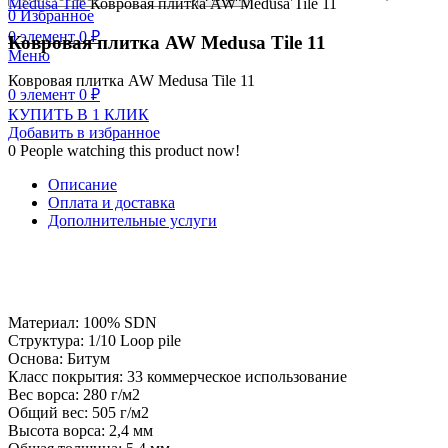
Medusa Tile
Ковровая плитка AW Medusa Tile 11
0
Избранное
0
элемент
0
₽
Ковровая плитка AW Medusa Tile 11
Меню
Ковровая плитка AW Medusa Tile 11
0
элемент
0
₽
КУПИТЬ В 1 КЛИК
Добавить в избранное
0
People watching this product now!
Описание
Оплата и доставка
Дополнительные услуги
Материал: 100% SDN
Структура: 1/10 Loop pile
Основа: Битум
Класс покрытия: 33 коммерческое использование
Вес ворса: 280 г/м2
Общий вес: 505 г/м2
Высота ворса: 2,4 мм