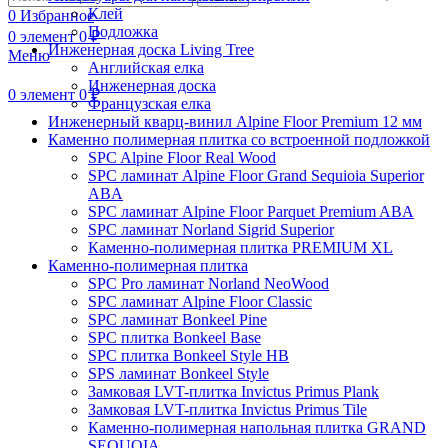
Клей
0
Избранное
Подложка
0
элемент
0
₽
Инженерная доска Living Tree
Меню
Английская елка
Инженерная доска
0
элемент
0
₽
Французская елка
Инженерный кварц-винил Alpine Floor Premium 12 мм
Каменно полимерная плитка со встроенной подложкой
SPC Alpine Floor Real Wood
SPC ламинат Alpine Floor Grand Sequioia Superior
ABA
SPC ламинат Alpine Floor Parquet Premium ABA
SPC ламинат Norland Sigrid Superior
Каменно-полимерная плитка PREMIUM XL
Каменно-полимерная плитка
SPC Pro ламинат Norland NeoWood
SPC ламинат Alpine Floor Classic
SPC ламинат Bonkeel Pine
SPC плитка Bonkeel Base
SPC плитка Bonkeel Style HB
SPS ламинат Bonkeel Style
Замковая LVT-плитка Invictus Primus Plank
Замковая LVT-плитка Invictus Primus Tile
Каменно-полимерная напольная плитка GRAND
SEQUOIA