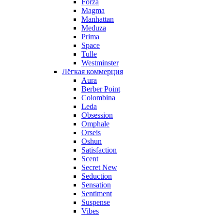
Forza
Magma
Manhattan
Meduza
Prima
Space
Tulle
Westminster
Лёгкая коммерция
Aura
Berber Point
Colombina
Leda
Obsession
Omphale
Orseis
Oshun
Satisfaction
Scent
Secret New
Seduction
Sensation
Sentiment
Suspense
Vibes