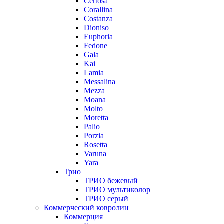
Certosa
Corallina
Costanza
Dioniso
Euphoria
Fedone
Gala
Kai
Lamia
Messalina
Mezza
Moana
Molto
Moretta
Palio
Porzia
Rosetta
Varuna
Yara
Трио
ТРИО бежевый
ТРИО мультиколор
ТРИО серый
Коммерческий ковролин
Коммерция