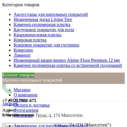
Категории товаров
Аксессуары для напольных покрытий
Инженерная доска Living Tree
Каменно-полимерная плитка
Каучуковое покрытие для пола
Кварцвиниловая плитка
Ковровая плитка
Ковровое покрытие для гостиниц
Ковролин
Ламинат
Инженерный кварц-винил Alpine Floor Premium 12 мм
Каменно полимерная плитка со встроенной подложкой
Каталог товаров
Магазин напольных покрытий
Магазин
О компании
Услуги
+7 (912)
7981-675
Закрыть
Оплата и доставка
Адрес:
Фотогалерея
Категории товаров
г. Челябинск, ул. Труда, д. 174 Манхэттен
Контакты
г. Челябинск, ул. Труда, д. 174 (ТЦ "Манхэттен")
Аксессуары для напольных покрытий
Поиск