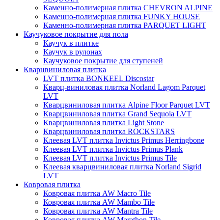
Каменно-полимерная плитка CHEVRON ALPINE
Каменно-полимерная плитка FUNKY HOUSE
Каменно-полимерная плитка PARQUET LIGHT
Каучуковое покрытие для пола
Каучук в плитке
Каучук в рулонах
Каучуковое покрытие для ступеней
Кварцвиниловая плитка
LVT плитка BONKEEL Discostar
Кварц-виниловая плитка Norland Lagom Parquet
LVT
Кварцвиниловая плитка Alpine Floor Parquet LVT
Кварцвиниловая плитка Grand Sequoia LVT
Кварцвиниловая плитка Light Stone
Кварцвиниловая плитка ROCKSTARS
Клеевая LVT плитка Invictus Primus Herringbone
Клеевая LVT плитка Invictus Primus Plank
Клеевая LVT плитка Invictus Primus Tile
Клеевая кварцвиниловая плитка Norland Sigrid
LVT
Ковровая плитка
Ковровая плитка AW Macro Tile
Ковровая плитка AW Mambo Tile
Ковровая плитка AW Mantra Tile
Ковровая плитка AW Marathon Tile