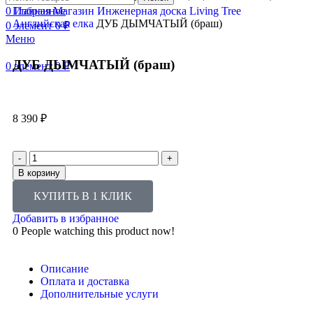
0
Главная
Избранное
Магазин
Инженерная доска Living Tree
Английская елка
ДУБ ДЫМЧАТЫЙ (браш)
0
элемент
0
₽
Меню
ДУБ ДЫМЧАТЫЙ (браш)
0
элемент
0
₽
8 390
₽
В корзину
КУПИТЬ В 1 КЛИК
Добавить в избранное
0
People watching this product now!
Описание
Оплата и доставка
Дополнительные услуги