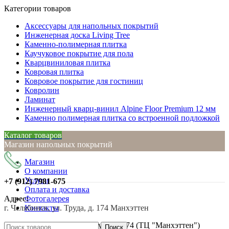
Категории товаров
Аксессуары для напольных покрытий
Инженерная доска Living Tree
Каменно-полимерная плитка
Каучуковое покрытие для пола
Кварцвиниловая плитка
Ковровая плитка
Ковровое покрытие для гостиниц
Ковролин
Ламинат
Инженерный кварц-винил Alpine Floor Premium 12 мм
Каменно полимерная плитка со встроенной подложкой
Каталог товаров
Магазин напольных покрытий
Магазин
О компании
Услуги
+7 (912)
7981-675
Оплата и доставка
Адрес:
Фотогалерея
г. Челябинск, ул. Труда, д. 174 Манхэттен
Контакты
Нажмите, чтобы увеличить
г. Челябинск, ул. Труда, д. 174 (ТЦ "Манхэттен")
Поиск