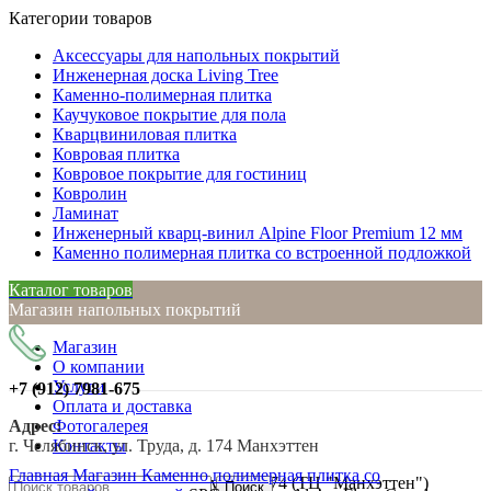
Категории товаров
Аксессуары для напольных покрытий
Инженерная доска Living Tree
Каменно-полимерная плитка
Каучуковое покрытие для пола
Кварцвиниловая плитка
Ковровая плитка
Ковровое покрытие для гостиниц
Ковролин
Ламинат
Инженерный кварц-винил Alpine Floor Premium 12 мм
Каменно полимерная плитка со встроенной подложкой
Каталог товаров
Магазин напольных покрытий
Магазин
О компании
Услуги
+7 (912)
7981-675
Оплата и доставка
Адрес:
Фотогалерея
г. Челябинск, ул. Труда, д. 174 Манхэттен
Контакты
Нажмите, чтобы увеличить
Главная
Магазин
Каменно полимерная плитка со
г. Челябинск, ул. Труда, д. 174 (ТЦ "Манхэттен")
Поиск