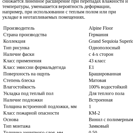
снижается линейное расширение при перепадах влажности и
температуры, уменьшается вероятность деформации,
например, при использовании с теплым полом или при
укладке в неотапливаемых помещениях.
Производитель
Alpine Floor
Страна производства
Германия
Коллекция
Grand Sequioia Super
Тип рисунка
Однополосный
Наличие фаски
с 4-х сторон
Класс применения
43 класс
Класс эмиссии формальдегида
E1
Поверхность на ощупь
Брашированная
Степень блеска
Матовая
Влагостойкость
100% водостойкий
Укладка под теплый пол
Для теплого пола
Наличие подложки
Встроенная
Толщина встроенной подложки, мм
1
Класс пожарной опасности
КМ-2
Основа
Винил с полимерны
Тип монтажа
Замковый
Толщина защитного слоя, мм
0.50