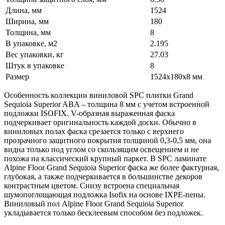
Длина, мм
1524
Ширина, мм
180
Толщина, мм
8
В упаковке, м2
2.195
Вес упаковки, кг
27.03
Штук в упаковке
8
Размер
1524х180х8 мм
Особенность коллекции виниловой SPC плитки Grand
Sequioia Superior ABA – толщина 8 мм с учетом встроенной
подложки ISOFIX. V-образная выраженная фаска
подчеркивает оригинальность каждой доски. Обычно в
виниловых полах фаска срезается только с верхнего
прозрачного защитного покрытия толщиной 0,3-0,5 мм, она
видна только под углом со скользящим освещением и не
похожа на классический крупный паркет. В SPC ламинате
Alpine Floor Grand Sequioia Superior фаска же более фактурная,
глубокая, а также подчеркивается в большинстве декоров
контрастным цветом. Снизу встроена специальная
шумопоглощающая подложка Isofix на основе IXPE-пены.
Виниловый пол Alpine Floor Grand Sequioia Superior
укладывается только бесклеевым способом без подложек.