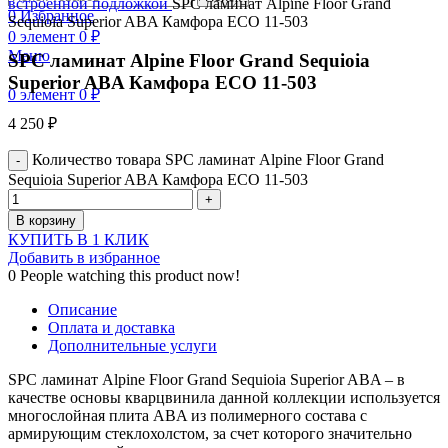
встроенной подложкой
SPC ламинат Alpine Floor Grand
0
Избранное
Sequioia Superior ABA Камфора ECO 11-503
0
элемент
0
₽
Меню
SPC ламинат Alpine Floor Grand Sequioia
Superior ABA Камфора ECO 11-503
0
элемент
0
₽
4 250
₽
Количество товара SPC ламинат Alpine Floor Grand
Sequioia Superior ABA Камфора ECO 11-503
В корзину
КУПИТЬ В 1 КЛИК
Добавить в избранное
0
People watching this product now!
Описание
Оплата и доставка
Дополнительные услуги
SPC ламинат Alpine Floor Grand Sequioia Superior ABA – в
качестве основы кварцвинила данной коллекции используется
многослойная плита ABA из полимерного состава с
армирующим стеклохолстом, за счет которого значительно