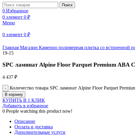
Поиск
0
Избранное
0
элемент
0
₽
Меню
Нажмите, чтобы увеличить
0
элемент
0
₽
Главная
Магазин
Каменно полимерная плитка со встроенной 
19-15
SPC ламинат Alpine Floor Parquet Premium ABA 
4 437
₽
Количество товара SPC ламинат Alpine Floor Parquet Prem
В корзину
КУПИТЬ В 1 КЛИК
Добавить в избранное
0
People watching this product now!
Описание
Оплата и доставка
Дополнительные услуги