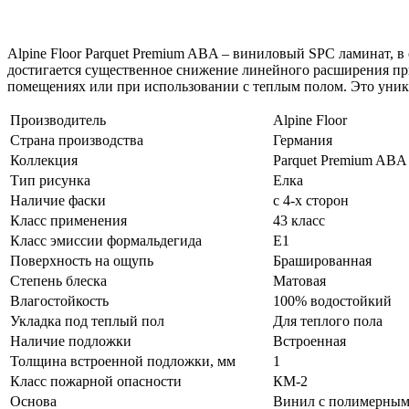
Alpine Floor Parquet Premium ABA – виниловый SPC ламинат, в
достигается существенное снижение линейного расширения пр
помещениях или при использовании с теплым полом. Это уник
Производитель
Alpine Floor
Страна производства
Германия
Коллекция
Parquet Premium ABA
Тип рисунка
Елка
Наличие фаски
с 4-х сторон
Класс применения
43 класс
Класс эмиссии формальдегида
E1
Поверхность на ощупь
Брашированная
Степень блеска
Матовая
Влагостойкость
100% водостойкий
Укладка под теплый пол
Для теплого пола
Наличие подложки
Встроенная
Толщина встроенной подложки, мм
1
Класс пожарной опасности
КМ-2
Основа
Винил с полимерны