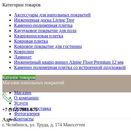
Категории товаров
Аксессуары для напольных покрытий
Инженерная доска Living Tree
Каменно-полимерная плитка
Каучуковое покрытие для пола
Кварцвиниловая плитка
Ковровая плитка
Ковровое покрытие для гостиниц
Ковролин
Ламинат
Инженерный кварц-винил Alpine Floor Premium 12 мм
Каменно полимерная плитка со встроенной подложкой
Каталог товаров
Магазин напольных покрытий
Магазин
О компании
Услуги
Оплата и доставка
+7 (912)
7981-675
Фотогалерея
Контакты
Адрес:
г. Челябинск, ул. Труда, д. 174 Манхэттен