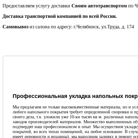
Предоставляем услугу доставки
Своим автотранспортом
по Ч
Доставка транспортной компанией по всей России.
Самовывоз
из салона по адресу: г.Челябинск, ул.Труда, д. 174
Профессиональная укладка напольных пок
Мы предлагаем не только высококачественные материалы, но и ус
любого напольного покрытия требует определенной сноровки и п
своего дела, т.к. уложили уже 10-ки тысяч кв.м. различных напо
заводов производителей материалов. Множество выполненных объе
подтвердят наш профессионализм и опыт. Мы осуществим укладку
покрытий, во всех типах помещений, на любое основание. В случ
имеет неровности и впадины), мы выполним заливку и ремонт ос