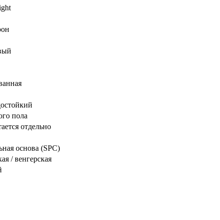
ight
рон
вый
ванная
достойкий
ого пола
ается отдельно
ная основа (SPC)
ая / венгерская
й