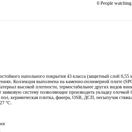
0
People watching 
осостойкого напольного покрытия 43 класса (защитный слой 0,55
ях. Коллекция выполнена на каменно-полимерной плите (SPC
Материал высокой плотности, термостабильнее других видов вин
ет замковую систему позволяющие производить укладку елочкой б
пол, керамическая плитка, фанера, OSB, ДСП, несыпучая стяжк
27 °C.
oor
я