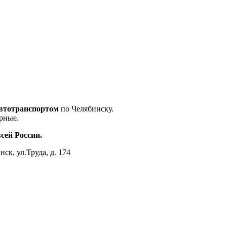
втотранспортом
по Челябинску.
орные.
сей России.
нск, ул.Труда, д. 174