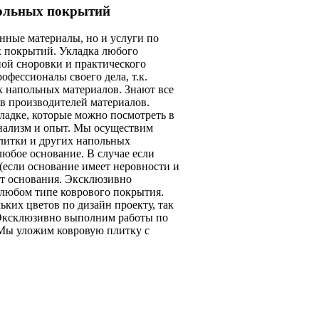
польных покрытий
нные материалы, но и услуги по
х покрытий. Укладка любого
ной сноровки и практического
офессионалы своего дела, т.к.
х напольных материалов. Знают все
в производителей материалов.
адке, которые можно посмотреть в
онализм и опыт. Мы осуществим
плитки и других напольных
любое основание. В случае если
(если основание имеет неровности и
т основания. Эксклюзивно
 любом типе коврового покрытия.
ких цветов по дизайн проекту, так
. Эксклюзивно выполним работы по
 Мы уложим ковровую плитку с