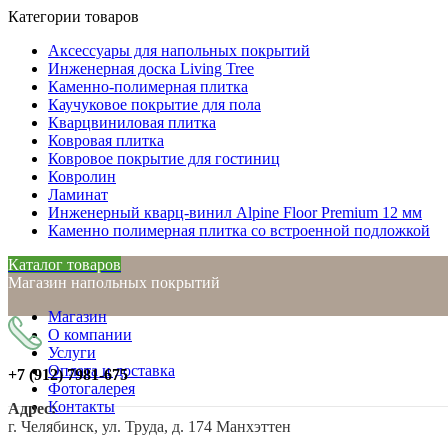
Категории товаров
Аксессуары для напольных покрытий
Инженерная доска Living Tree
Каменно-полимерная плитка
Каучуковое покрытие для пола
Кварцвиниловая плитка
Ковровая плитка
Ковровое покрытие для гостиниц
Ковролин
Ламинат
Инженерный кварц-винил Alpine Floor Premium 12 мм
Каменно полимерная плитка со встроенной подложкой
Каталог товаров
Магазин напольных покрытий
Магазин
О компании
Услуги
Оплата и доставка
+7 (912)
7981-675
Фотогалерея
Контакты
Адрес:
г. Челябинск, ул. Труда, д. 174 Манхэттен