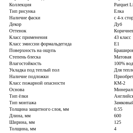
Коллекция
Parquet L
Тип рисунка
Елка
Наличие фаски
с 4-х сто
Декор
Дуб
Оттенок
Коричне
Класс применения
43 класс
Класс эмиссии формальдегида
E1
Поверхность на ощупь
Браширо
Степень блеска
Матовая
Влагостойкость
100% во
Укладка под теплый пол
Для тепл
Наличие подложки
Приобрет
Класс пожарной опасности
КМ-2
Основа
Минераль
Тип ёлки
Английск
Тип монтажа
Замковы
Толщина защитного слоя, мм
0.55
Длина, мм
600
Ширина, мм
125
Толщина, мм
4