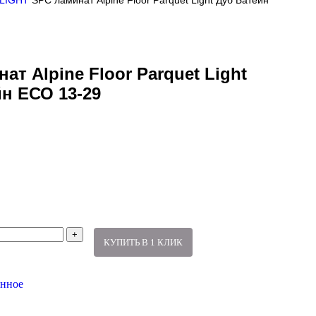
 LIGHT
SPC ламинат Alpine Floor Parquet Light Дуб Батейн
ат Alpine Floor Parquet Light
н ЕСО 13-29
КУПИТЬ В 1 КЛИК
анное