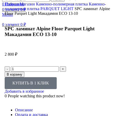
0
Главная
Избранное
Магазин
Каменно-полимерная плитка
Каменно-
полимерная плитка PARQUET LIGHT
SPC ламинат Alpine
0
элемент
0
₽
Floor Parquet Light Макадамия ECO 13-10
Меню
0
элемент
0
₽
SPC ламинат Alpine Floor Parquet Light
Макадамия ECO 13-10
2 800
₽
В корзину
КУПИТЬ В 1 КЛИК
Добавить в избранное
0
People watching this product now!
Описание
Оплата и доставка