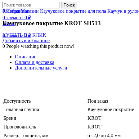
Нажмите, чтобы увеличить
Поиск
0
Главная
Избранное
Магазин
Каучуковое покрытие для пола
Каучук в руло
0
элемент
0
₽
Каучуковое покрытие KROT SH513
Меню
КУПИТЬ В 1 КЛИК
0
элемент
0
₽
Добавить в избранное
0
People watching this product now!
Описание
Оплата и доставка
Дополнительные услуги
Доступность
Под заказ
Товарная группа
Каучуковое покрытие
Бренд
KROT
Производитель
KROT
Размер: Толщина, мм
от 2,0 до 4,0 мм