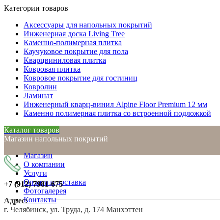
Категории товаров
Аксессуары для напольных покрытий
Инженерная доска Living Tree
Каменно-полимерная плитка
Каучуковое покрытие для пола
Кварцвиниловая плитка
Ковровая плитка
Ковровое покрытие для гостиниц
Ковролин
Ламинат
Инженерный кварц-винил Alpine Floor Premium 12 мм
Каменно полимерная плитка со встроенной подложкой
Каталог товаров
Магазин напольных покрытий
Магазин
О компании
Услуги
Оплата и доставка
+7 (912)
7981-675
Фотогалерея
Контакты
Адрес:
г. Челябинск, ул. Труда, д. 174 Манхэттен