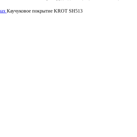
нах
Каучуковое покрытие KROT SH513