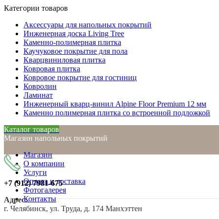
Категории товаров
Аксессуары для напольных покрытий
Инженерная доска Living Tree
Каменно-полимерная плитка
Каучуковое покрытие для пола
Кварцвиниловая плитка
Ковровая плитка
Ковровое покрытие для гостиниц
Ковролин
Ламинат
Инженерный кварц-винил Alpine Floor Premium 12 мм
Каменно полимерная плитка со встроенной подложкой
Каталог товаров
Магазин напольных покрытий
Магазин
О компании
Услуги
Оплата и доставка
+7 (912)
7981-675
Фотогалерея
Контакты
Адрес:
г. Челябинск, ул. Труда, д. 174 Манхэттен