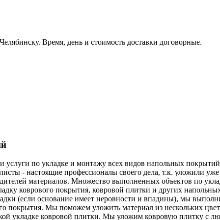
Челябинску. Время, день и стоимость доставки договорные.
ий
и услуги по укладке и монтажу всех видов напольных покрытий
исты - настоящие профессионалы своего дела, т.к. уложили уже
дителей материалов. Множество выполненных объектов по уклад
адку коврового покрытия, ковровой плитки и других напольных
ладки (если основание имеет неровности и впадины), мы выпол
о покрытия. Мы поможем уложить материал из нескольких цветов
кой укладке ковровой плитки. Мы уложим ковровую плитку с л