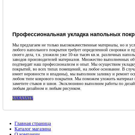
Профессиональная укладка напольных пок
Мы предлагаем не только высококачественные материалы, но и ус
любого напольного покрытия требует определенной сноровки и п
своего дела, т.к. уложили уже 10-ки тысяч кв.м. различных напо
заводов производителей материалов. Множество выполненных объе
подтвердят наш профессионализм и опыт. Мы осуществим укладку
покрытий, во всех типах помещений, на любое основание. В случ
имеет неровности и впадины), мы выполним заливку и ремонт ос
любом типе коврового покрытия. Мы поможем уложить материал из
заметите стыков и швов. Эксклюзивно выполним работы по дизай
любым дизайном и любым рисунком.
ЗАКАЗАТЬ
Главная страница
Каталог магазина
О компании