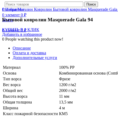
Нажмите, чтобы увеличить
Поиск
0
Главная
Избранное
Магазин
Ковролин
Бытовой ковролин
Masquerade
Gal
0
элемент
0
₽
Бытовой ковролин Masquerade Gala 94
Меню
КУПИТЬ В 1 КЛИК
0
элемент
0
₽
Добавить в избранное
0
People watching this product now!
Описание
Оплата и доставка
Дополнительные услуги
Материал
100% PP
Основа
Комбинированная основа (Comfor
Тип ворса
Фризе
Вес ворса
1200 г/м2
Общий вес
2000 г/м2
Высота ворса
11 мм
Общая толщина
13,5 мм
Ширина
4 м
Класс пожарной безопасности
КМ5