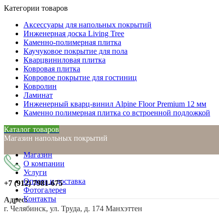
Категории товаров
Аксессуары для напольных покрытий
Инженерная доска Living Tree
Каменно-полимерная плитка
Каучуковое покрытие для пола
Кварцвиниловая плитка
Ковровая плитка
Ковровое покрытие для гостиниц
Ковролин
Ламинат
Инженерный кварц-винил Alpine Floor Premium 12 мм
Каменно полимерная плитка со встроенной подложкой
Каталог товаров
Магазин напольных покрытий
Магазин
О компании
Услуги
Оплата и доставка
+7 (912)
7981-675
Фотогалерея
Контакты
Адрес:
г. Челябинск, ул. Труда, д. 174 Манхэттен