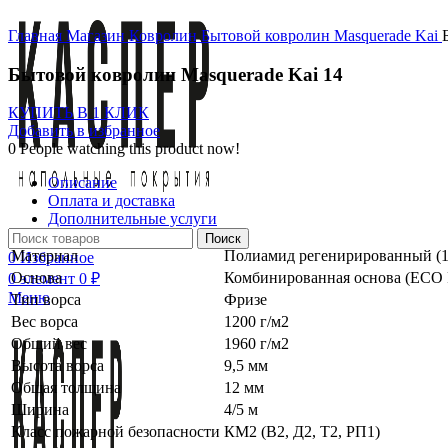
Нажмите, чтобы увеличить
Главная
Магазин
Ковролин
Бытовой ковролин
Masquerade
Kai
Бытовой ковролин Masquerade Kai 14
КУПИТЬ В 1 КЛИК
Добавить в избранное
0
People watching this product now!
Описание
Оплата и доставка
Дополнительные услуги
Поиск
Материал
Полиамид регенирированный (1
0
Избранное
Основа
Комбинированная основа (ECO 
0
элемент
0
₽
Меню
Тип ворса
Фризе
Вес ворса
1200 г/м2
Общий вес
1960 г/м2
Высота ворса
9,5 мм
Общая толщина
12 мм
Ширина
4/5 м
Класс пожарной безопасности
КМ2 (В2, Д2, Т2, РП1)