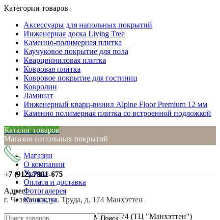
Категории товаров
Аксессуары для напольных покрытий
Инженерная доска Living Tree
Каменно-полимерная плитка
Каучуковое покрытие для пола
Кварцвиниловая плитка
Ковровая плитка
Ковровое покрытие для гостиниц
Ковролин
Ламинат
Инженерный кварц-винил Alpine Floor Premium 12 мм
Каменно полимерная плитка со встроенной подложкой
Каталог товаров
Магазин напольных покрытий
Магазин
О компании
Услуги
+7 (912)
7981-675
Оплата и доставка
Адрес:
Фотогалерея
г. Челябинск, ул. Труда, д. 174 Манхэттен
Контакты
Нажмите, чтобы увеличить
г. Челябинск, ул. Труда, д. 174 (ТЦ "Манхэттен")
Поиск