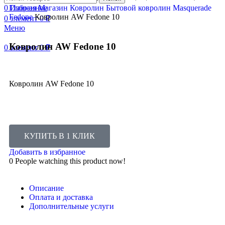
0
Главная
Избранное
Магазин
Ковролин
Бытовой ковролин
Masquerade
Fedone
Ковролин AW Fedone 10
0
элемент
0
₽
Меню
Ковролин AW Fedone 10
0
элемент
0
₽
Ковролин AW Fedone 10
КУПИТЬ В 1 КЛИК
Добавить в избранное
0
People watching this product now!
Описание
Оплата и доставка
Дополнительные услуги