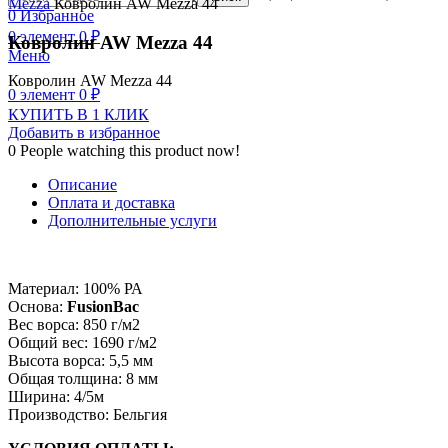
Mezza
Ковролин AW Mezza 44
0
Избранное
0
элемент
0
₽
Ковролин AW Mezza 44
Меню
Ковролин AW Mezza 44
0
элемент
0
₽
КУПИТЬ В 1 КЛИК
Добавить в избранное
0
People watching this product now!
Описание
Оплата и доставка
Дополнительные услуги
Материал: 100% РА
Основа:
FusionBac
Вес ворса: 850 г/м2
Общий вес: 1690 г/м2
Высота ворса: 5,5 мм
Общая толщина: 8 мм
Ширина: 4/5м
Производство: Бельгия