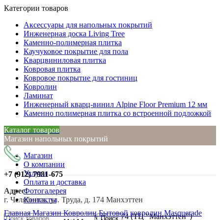
Категории товаров
Аксессуары для напольных покрытий
Инженерная доска Living Tree
Каменно-полимерная плитка
Каучуковое покрытие для пола
Кварцвиниловая плитка
Ковровая плитка
Ковровое покрытие для гостиниц
Ковролин
Ламинат
Инженерный кварц-винил Alpine Floor Premium 12 мм
Каменно полимерная плитка со встроенной подложкой
Каталог товаров
Магазин напольных покрытий
Магазин
О компании
Услуги
+7 (912)
7981-675
Оплата и доставка
Адрес:
Фотогалерея
г. Челябинск, ул. Труда, д. 174 Манхэттен
Контакты
Нажмите, чтобы увеличить
Главная
Магазин
Ковролин
Бытовой ковролин
Masquerade
г. Челябинск, ул. Труда, д. 174 (ТЦ "Манхэттен")
Поиск