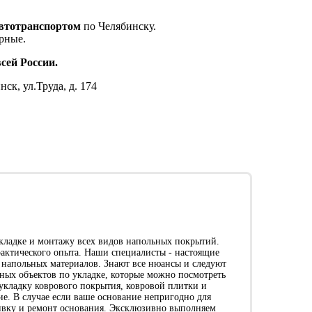
втотранспортом
по Челябинску.
орные.
сей России.
нск, ул.Труда, д. 174
укладке и монтажу всех видов напольных покрытий.
рактического опыта. Наши специалисты - настоящие
х напольных материалов. Знают все нюансы и следуют
ых объектов по укладке, которые можно посмотреть
укладку коврового покрытия, ковровой плитки и
е. В случае если ваше основание непригодно для
ивку и ремонт основания. Эксклюзивно выполняем