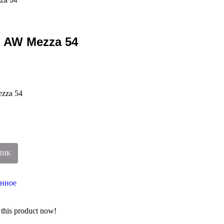
za 54
 AW Mezza 54
zza 54
ЛИК
анное
this product now!