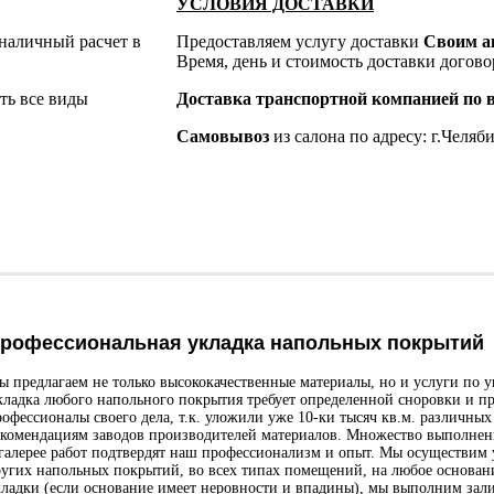
УСЛОВИЯ ДОСТАВКИ
 наличный расчет в
Предоставляем услугу доставки
Своим а
Время, день и стоимость доставки догов
ть все виды
Доставка транспортной компанией по в
Самовывоз
из салона по адресу: г.Челяби
рофессиональная укладка напольных покрытий
ы предлагаем не только высококачественные материалы, но и услуги по 
кладка любого напольного покрытия требует определенной сноровки и п
рофессионалы своего дела, т.к. уложили уже 10-ки тысяч кв.м. различны
екомендациям заводов производителей материалов. Множество выполненн
 галерее работ подтвердят наш профессионализм и опыт. Мы осуществим 
ругих напольных покрытий, во всех типах помещений, на любое основани
кладки (если основание имеет неровности и впадины), мы выполним зал