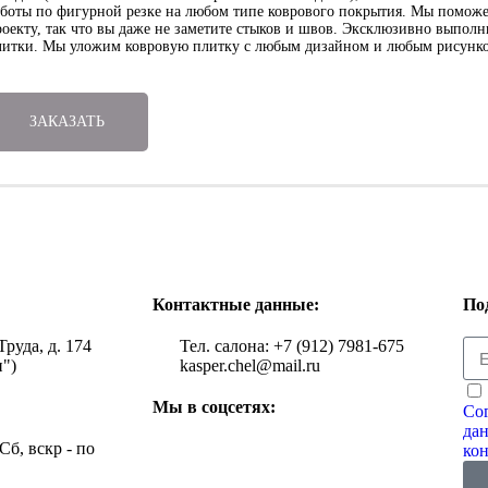
аботы по фигурной резке на любом типе коврового покрытия. Мы поможе
роекту, так что вы даже не заметите стыков и швов. Эксклюзивно выпол
литки. Мы уложим ковровую плитку с любым дизайном и любым рисунк
ЗАКАЗАТЬ
Контактные данные:
По
Труда, д. 174
Тел. салона: +7 (912) 7981-675
")
kasper.chel@mail.ru
Мы в соцсетях:
Сог
да
 Сб, вскр - по
ко