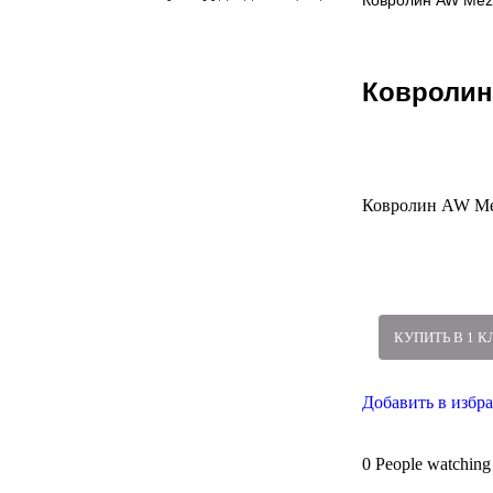
Ковролин AW Mez
Ковролин
Ковролин AW Me
КУПИТЬ В 1 К
Добавить в избр
0
People watching 