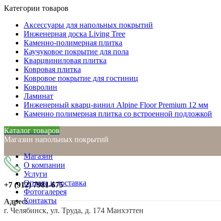
Категории товаров
Аксессуары для напольных покрытий
Инженерная доска Living Tree
Каменно-полимерная плитка
Каучуковое покрытие для пола
Кварцвиниловая плитка
Ковровая плитка
Ковровое покрытие для гостиниц
Ковролин
Ламинат
Инженерный кварц-винил Alpine Floor Premium 12 мм
Каменно полимерная плитка со встроенной подложкой
Каталог товаров
Магазин напольных покрытий
Магазин
О компании
Услуги
Оплата и доставка
+7 (912)
7981-675
Фотогалерея
Контакты
Адрес:
г. Челябинск, ул. Труда, д. 174 Манхэттен