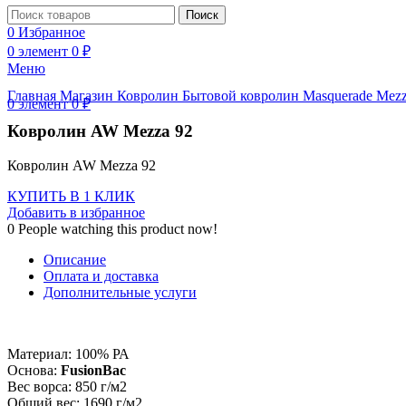
Поиск
0
Избранное
Нажмите, чтобы увеличить
0
элемент
0
₽
Меню
Главная
Магазин
Ковролин
Бытовой ковролин
Masquerade
Mez
0
элемент
0
₽
Ковролин AW Mezza 92
Ковролин AW Mezza 92
КУПИТЬ В 1 КЛИК
Добавить в избранное
0
People watching this product now!
Описание
Оплата и доставка
Дополнительные услуги
Материал: 100% РА
Основа:
FusionBac
Вес ворса: 850 г/м2
Общий вес: 1690 г/м2