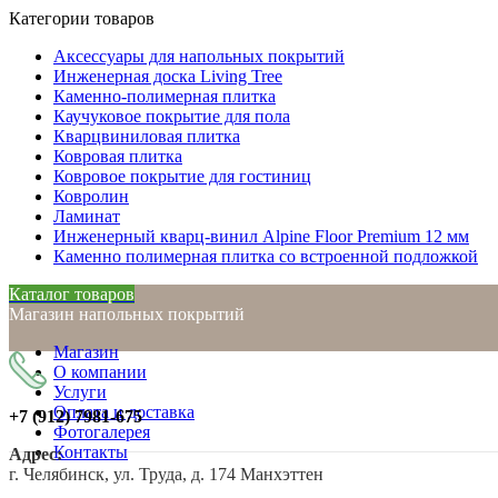
Категории товаров
Аксессуары для напольных покрытий
Инженерная доска Living Tree
Каменно-полимерная плитка
Каучуковое покрытие для пола
Кварцвиниловая плитка
Ковровая плитка
Ковровое покрытие для гостиниц
Ковролин
Ламинат
Инженерный кварц-винил Alpine Floor Premium 12 мм
Каменно полимерная плитка со встроенной подложкой
Каталог товаров
Магазин напольных покрытий
Магазин
О компании
Услуги
Оплата и доставка
+7 (912)
7981-675
Фотогалерея
Контакты
Адрес:
г. Челябинск, ул. Труда, д. 174 Манхэттен