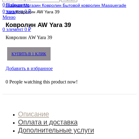
0
Избранное
Главная
Магазин
Ковролин
Бытовой ковролин
Masquerade
0
элемент
0
₽
Yara
Ковролин AW Yara 39
Меню
Ковролин AW Yara 39
0
элемент
0
₽
Ковролин AW Yara 39
КУПИТЬ В 1 КЛИК
Добавить в избранное
0
People watching this product now!
Описание
Оплата и доставка
Дополнительные услуги