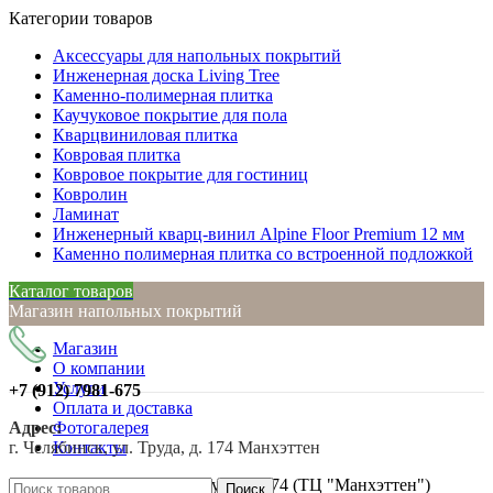
Категории товаров
Аксессуары для напольных покрытий
Инженерная доска Living Tree
Каменно-полимерная плитка
Каучуковое покрытие для пола
Кварцвиниловая плитка
Ковровая плитка
Ковровое покрытие для гостиниц
Ковролин
Ламинат
Инженерный кварц-винил Alpine Floor Premium 12 мм
Каменно полимерная плитка со встроенной подложкой
Каталог товаров
Магазин напольных покрытий
Магазин
О компании
Услуги
+7 (912)
7981-675
Оплата и доставка
Адрес:
Фотогалерея
г. Челябинск, ул. Труда, д. 174 Манхэттен
Контакты
Нажмите, чтобы увеличить
г. Челябинск, ул. Труда, д. 174 (ТЦ "Манхэттен")
Поиск