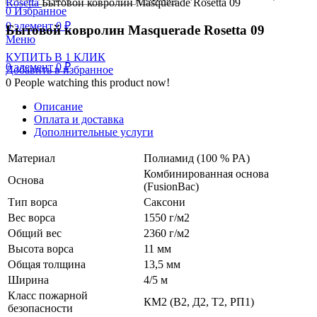
Rosetta
Бытовой ковролин Masquerade Rosetta 09
0
Избранное
0
элемент
0
₽
Бытовой ковролин Masquerade Rosetta 09
Меню
КУПИТЬ В 1 КЛИК
0
элемент
0
₽
Добавить в избранное
0
People watching this product now!
Описание
Оплата и доставка
Дополнительные услуги
Материал
Полиамид (100 % PA)
Комбинированная основа
Основа
(FusionBac)
Тип ворса
Саксони
Вес ворса
1550 г/м2
Общий вес
2360 г/м2
Высота ворса
11 мм
Общая толщина
13,5 мм
Ширина
4/5 м
Класс пожарной
КМ2 (В2, Д2, Т2, РП1)
безопасности