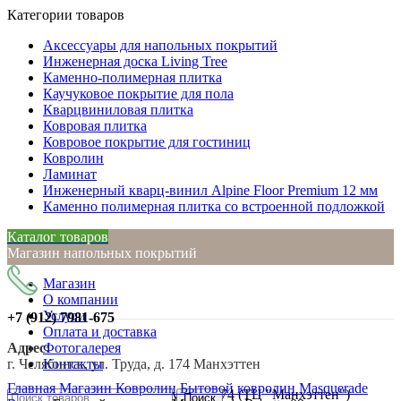
Категории товаров
Аксессуары для напольных покрытий
Инженерная доска Living Tree
Каменно-полимерная плитка
Каучуковое покрытие для пола
Кварцвиниловая плитка
Ковровая плитка
Ковровое покрытие для гостиниц
Ковролин
Ламинат
Инженерный кварц-винил Alpine Floor Premium 12 мм
Каменно полимерная плитка со встроенной подложкой
Каталог товаров
Магазин напольных покрытий
Магазин
О компании
Услуги
+7 (912)
7981-675
Оплата и доставка
Адрес:
Фотогалерея
г. Челябинск, ул. Труда, д. 174 Манхэттен
Контакты
Нажмите, чтобы увеличить
Главная
Магазин
Ковролин
Бытовой ковролин
Masquerade
г. Челябинск, ул. Труда, д. 174 (ТЦ "Манхэттен")
Поиск