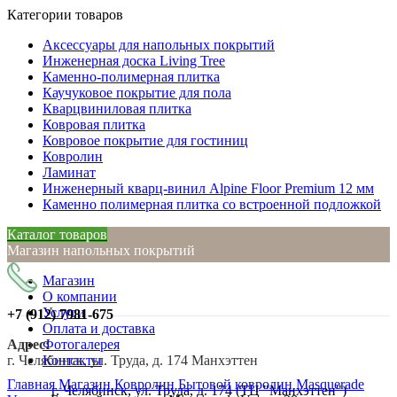
Категории товаров
Аксессуары для напольных покрытий
Инженерная доска Living Tree
Каменно-полимерная плитка
Каучуковое покрытие для пола
Кварцвиниловая плитка
Ковровая плитка
Ковровое покрытие для гостиниц
Ковролин
Ламинат
Инженерный кварц-винил Alpine Floor Premium 12 мм
Каменно полимерная плитка со встроенной подложкой
Каталог товаров
Магазин напольных покрытий
Магазин
О компании
Услуги
+7 (912)
7981-675
Оплата и доставка
Адрес:
Фотогалерея
г. Челябинск, ул. Труда, д. 174 Манхэттен
Контакты
Нажмите, чтобы увеличить
Главная
Магазин
Ковролин
Бытовой ковролин
Masquerade
г. Челябинск, ул. Труда, д. 174 (ТЦ "Манхэттен")