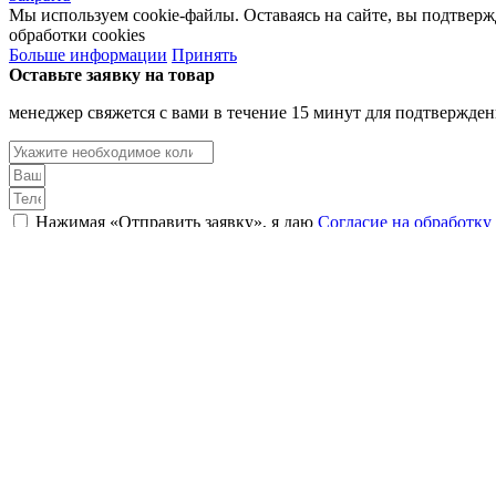
Мы используем cookie-файлы. Оставаясь на сайте, вы подтвер
обработки cookies
Больше информации
Принять
Оставьте заявку на товар
менеджер свяжется с вами в течение 15 минут для подтвержден
Нажимая «Отправить заявку», я даю
Согласие на обработк
ОСТАВИТЬ ЗАЯВКУ
Оставьте заявку на услугу
менеджер свяжется с вами в течение 15 минут для её подтверж
Нажимая «Оставить заявку», я даю
Согласие на обработку
ОСТАВИТЬ ЗАЯВКУ
Оставьте заявку на услугу
менеджер свяжется с вами в течение 15 минут для её подтверж