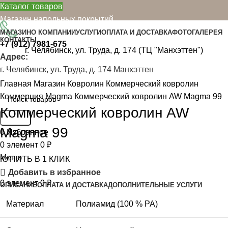
Каталог товаров
Магазин напольных покрытий
МАГАЗИН
О КОМПАНИИ
УСЛУГИ
ОПЛАТА И ДОСТАВКА
ФОТОГАЛЕРЕЯ
КОНТАКТЫ
+7 (912)
7981-675
г. Челябинск, ул. Труда, д. 174 (ТЦ "Манхэттен")
Адрес:
г. Челябинск, ул. Труда, д. 174 Манхэттен
Нажмите, чтобы увеличить
Главная
Магазин
Ковролин
Коммерческий ковролин
Коммерция
Magma
Коммерческий ковролин AW Magma 99
Коммерческий ковролин AW
Поиск
Magma 99
0
Избранное
0
элемент
0
₽
Меню
КУПИТЬ В 1 КЛИК
Добавить в избранное
0
элемент
0
₽
ОПИСАНИЕ
ОПЛАТА И ДОСТАВКА
ДОПОЛНИТЕЛЬНЫЕ УСЛУГИ
Материал
Полиамид (100 % PA)