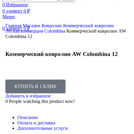
Нажмите, чтобы увеличить
0
Избранное
0
элемент
0
₽
Меню
Главная
Магазин
Ковролин
Коммерческий ковролин
0
элемент
0
₽
Лёгкая коммерция
Colombina
Коммерческий ковролин AW
Colombina 12
Коммерческий ковролин AW Colombina 12
КУПИТЬ В 1 КЛИК
Добавить в избранное
0
People watching this product now!
Описание
Оплата и доставка
Дополнительные услуги