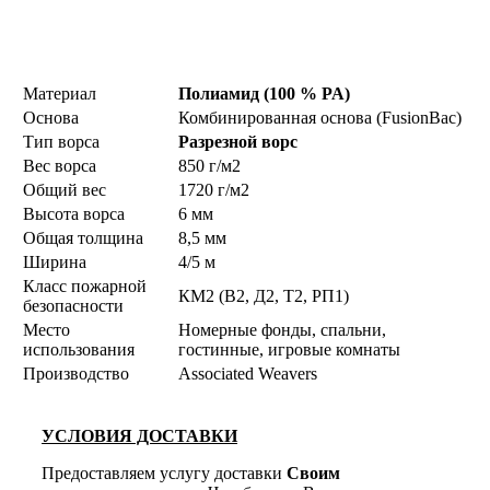
Материал
Полиамид (100 % PA)
Основа
Комбинированная основа (FusionBac)
Тип ворса
Разрезной ворс
Вес ворса
850 г/м2
Общий вес
1720 г/м2
Высота ворса
6 мм
Общая толщина
8,5 мм
Ширина
4/5 м
Класс пожарной
КМ2 (В2, Д2, Т2, РП1)
безопасности
Место
Номерные фонды, спальни,
использования
гостинные, игровые комнаты
Производство
Associated Weavers
УСЛОВИЯ ДОСТАВКИ
Предоставляем услугу доставки
Своим