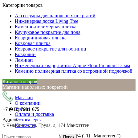
Категории товаров
Аксессуары для напольных покрытий
Инженерная доска Living Tree
Каменно-полимерная плитка
Каучуковое покрытие для пола
Кварцвиниловая плитка
Ковровая плитка
Ковровое покрытие для гостиниц
Ковролин
Ламинат
Инженерный кварц-винил Alpine Floor Premium 12 мм
Каменно полимерная плитка со встроенной подложкой
Каталог товаров
Магазин напольных покрытий
Магазин
О компании
Услуги
+7 (912)
7981-675
Оплата и доставка
Адрес:
Фотогалерея
г. Челябинск, ул. Труда, д. 174 Манхэттен
Контакты
г. Челябинск, ул. Труда, д. 174 (ТЦ "Манхэттен")
Поиск