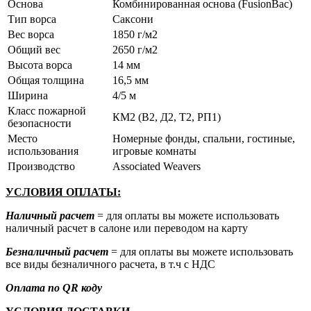
Основа
Комбинированная основа (FusionBac)
Тип ворса
Саксони
Вес ворса
1850 г/м2
Общий вес
2650 г/м2
Высота ворса
14 мм
Общая толщина
16,5 мм
Ширина
4/5 м
Класс пожарной
КМ2 (В2, Д2, Т2, РП1)
безопасности
Место
Номерные фонды, спальни, гостиные,
использования
игровые комнаты
Производство
Associated Weavers
УСЛОВИЯ ОПЛАТЫ:
Наличный расчет
= для оплаты вы можете использовать
наличный расчет в салоне или переводом на карту
Безналичный расчет
= для оплаты вы можете использовать
все виды безналичного расчета, в т.ч с НДС
Оплата по QR коду