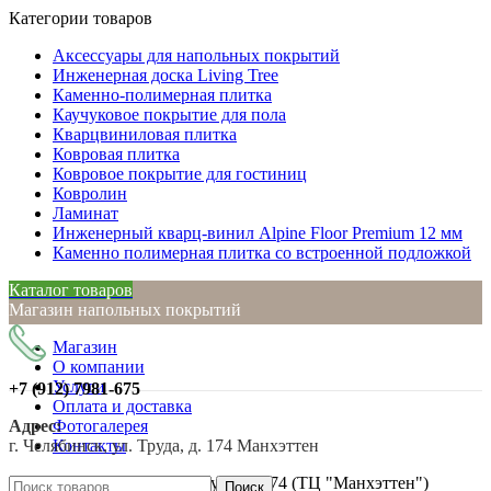
Категории товаров
Аксессуары для напольных покрытий
Инженерная доска Living Tree
Каменно-полимерная плитка
Каучуковое покрытие для пола
Кварцвиниловая плитка
Ковровая плитка
Ковровое покрытие для гостиниц
Ковролин
Ламинат
Инженерный кварц-винил Alpine Floor Premium 12 мм
Каменно полимерная плитка со встроенной подложкой
Каталог товаров
Магазин напольных покрытий
Магазин
О компании
Услуги
+7 (912)
7981-675
Оплата и доставка
Адрес:
Фотогалерея
г. Челябинск, ул. Труда, д. 174 Манхэттен
Контакты
г. Челябинск, ул. Труда, д. 174 (ТЦ "Манхэттен")
Поиск