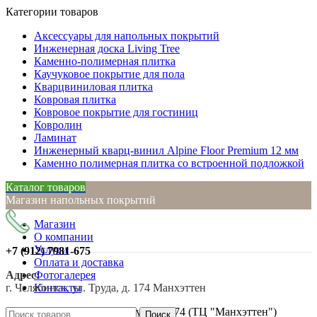
Категории товаров
Аксессуары для напольных покрытий
Инженерная доска Living Tree
Каменно-полимерная плитка
Каучуковое покрытие для пола
Кварцвиниловая плитка
Ковровая плитка
Ковровое покрытие для гостиниц
Ковролин
Ламинат
Инженерный кварц-винил Alpine Floor Premium 12 мм
Каменно полимерная плитка со встроенной подложкой
Каталог товаров
Магазин напольных покрытий
Магазин
О компании
Услуги
+7 (912)
7981-675
Оплата и доставка
Адрес:
Фотогалерея
г. Челябинск, ул. Труда, д. 174 Манхэттен
Контакты
г. Челябинск, ул. Труда, д. 174 (ТЦ "Манхэттен")
Поиск