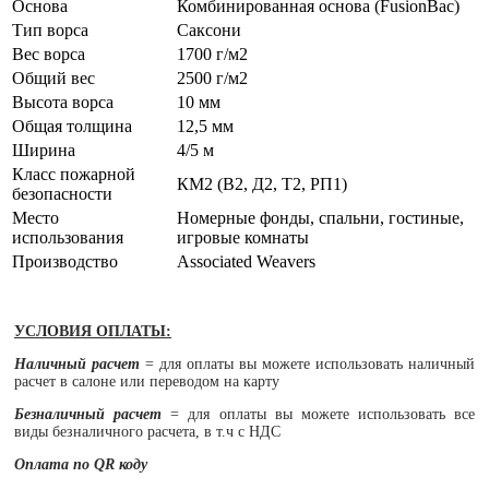
Основа
Комбинированная основа (FusionBac)
Тип ворса
Саксони
Вес ворса
1700 г/м2
Общий вес
2500 г/м2
Высота ворса
10 мм
Общая толщина
12,5 мм
Ширина
4/5 м
Класс пожарной
КМ2 (В2, Д2, Т2, РП1)
безопасности
Место
Номерные фонды, спальни, гостиные,
использования
игровые комнаты
Производство
Associated Weavers
УСЛОВИЯ ОПЛАТЫ:
Наличный расчет
= для оплаты вы можете использовать наличный
расчет в салоне или переводом на карту
Безналичный расчет
= для оплаты вы можете использовать все
виды безналичного расчета, в т.ч с НДС
Оплата по QR коду