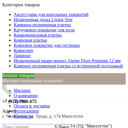
Категории товаров
Аксессуары для напольных покрытий
Инженерная доска Living Tree
Каменно-полимерная плитка
Каучуковое покрытие для пола
Кварцвиниловая плитка
Ковровая плитка
Ковровое покрытие для гостиниц
Ковролин
Ламинат
Инженерный кварц-винил Alpine Floor Premium 12 мм
Каменно полимерная плитка со встроенной подложкой
Каталог товаров
Магазин напольных покрытий
Магазин
О компании
Услуги
+7 (912)
7981-675
Оплата и доставка
Адрес:
Фотогалерея
г. Челябинск, ул. Труда, д. 174 Манхэттен
Контакты
Нажмите, чтобы увеличить
г. Челябинск, ул. Труда, д. 174 (ТЦ "Манхэттен")
Поиск