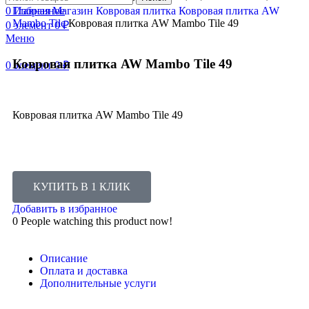
0
Главная
Избранное
Магазин
Ковровая плитка
Ковровая плитка AW
Mambo Tile
Ковровая плитка AW Mambo Tile 49
0
элемент
0
₽
Меню
Ковровая плитка AW Mambo Tile 49
0
элемент
0
₽
Ковровая плитка AW Mambo Tile 49
КУПИТЬ В 1 КЛИК
Добавить в избранное
0
People watching this product now!
Описание
Оплата и доставка
Дополнительные услуги