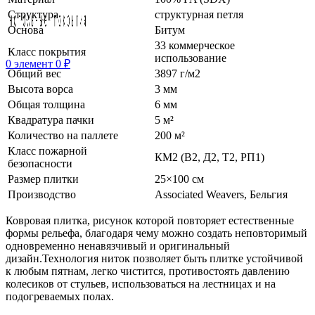
Структура
структурная петля
Основа
Битум
33 коммерческое
Класс покрытия
использование
0
элемент
0
₽
Общий вес
3897 г/м2
Высота ворса
3 мм
Общая толщина
6 мм
Квадратура пачки
5 м²
Количество на паллете
200 м²
Класс пожарной
КМ2 (В2, Д2, Т2, РП1)
безопасности
Размер плитки
25×100 см
Производство
Associated Weavers, Бельгия
Ковровая плитка, рисунок которой повторяет естественные
формы рельефа, благодаря чему можно создать неповторимый
одновременно ненавязчивый и оригинальный
дизайн.Технология ниток позволяет быть плитке устойчивой
к любым пятнам, легко чистится, противостоять давлению
колесиков от стульев, использоваться на лестницах и на
подогреваемых полах.