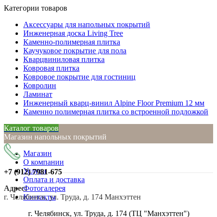
Категории товаров
Аксессуары для напольных покрытий
Инженерная доска Living Tree
Каменно-полимерная плитка
Каучуковое покрытие для пола
Кварцвиниловая плитка
Ковровая плитка
Ковровое покрытие для гостиниц
Ковролин
Ламинат
Инженерный кварц-винил Alpine Floor Premium 12 мм
Каменно полимерная плитка со встроенной подложкой
Каталог товаров
Магазин напольных покрытий
Магазин
О компании
Услуги
+7 (912)
7981-675
Оплата и доставка
Адрес:
Фотогалерея
г. Челябинск, ул. Труда, д. 174 Манхэттен
Контакты
г. Челябинск, ул. Труда, д. 174 (ТЦ "Манхэттен")