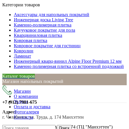
Категории товаров
Аксессуары для напольных покрытий
Инженерная доска Living Tree
Каменно-полимерная плитка
Каучуковое покрытие для пола
Кварцвиниловая плитка
Ковровая плитка
Ковровое покрытие для гостиниц
Ковролин
Ламинат
Инженерный кварц-винил Alpine Floor Premium 12 мм
Каменно полимерная плитка со встроенной подложкой
Каталог товаров
Магазин напольных покрытий
Магазин
О компании
Услуги
+7 (912)
7981-675
Оплата и доставка
Адрес:
Фотогалерея
г. Челябинск, ул. Труда, д. 174 Манхэттен
Контакты
г. Челябинск, ул. Труда, д. 174 (ТЦ "Манхэттен")
Поиск