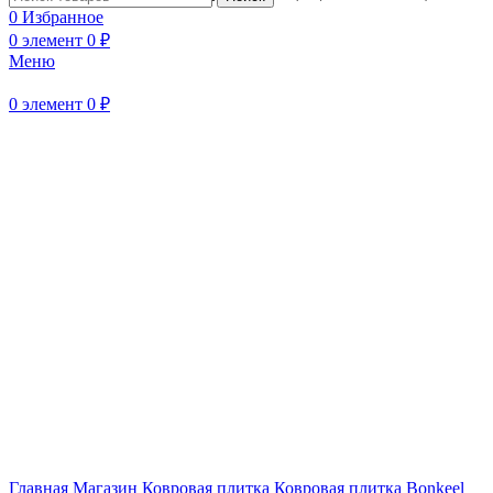
0
Избранное
Нажмите, чтобы увеличить
0
элемент
0
₽
Меню
0
элемент
0
₽
Главная
Магазин
Ковровая плитка
Ковровая плитка Bonkeel