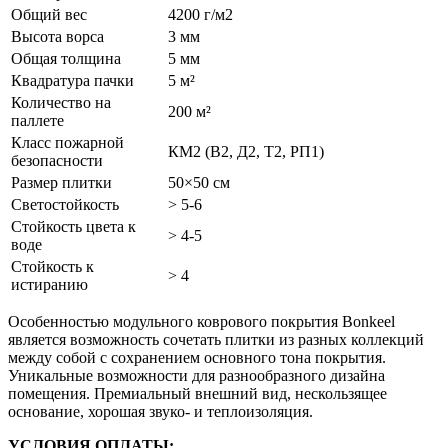
Общий вес
4200 г/м2
Высота ворса
3 мм
Общая толщина
5 мм
Квадратура пачки
5 м²
Количество на
200 м²
паллете
Класс пожарной
КМ2 (В2, Д2, Т2, РП1)
безопасности
Размер плитки
50×50 см
Светостойкость
> 5-6
Стойкость цвета к
> 4-5
воде
Стойкость к
> 4
истиранию
Особенностью модульного коврового покрытия Bonkeel
является возможность сочетать плитки из разных коллекций
между собой с сохранением основного тона покрытия.
Уникальные возможности для разнообразного дизайна
помещения. Премиальный внешний вид, нескользящее
основание, хорошая звуко- и теплоизоляция.
УСЛОВИЯ ОПЛАТЫ: