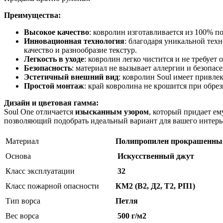
Преимущества:
Высокое качество
: ковролин изготавливается из 100% п
Инновационная технология
: благодаря уникальной техно
качество и разнообразие текстур.
Легкость в уходе
: ковролин легко чистится и не требует 
Безопасность
: материал не вызывает аллергии и безопа
Эстетичный внешний вид
: ковролин Soul имеет привл
Простой монтаж
: край ковролина не крошится при обрез
Дизайн и цветовая гамма:
Soul One отличается
изысканным узором
, который придает е
позволяющий подобрать идеальный вариант для вашего интерь
Материал
Полипропилен прокрашенный
Основа
Искусственный джут
Класс эксплуатации
32
Класс пожарной опасности
КМ2 (В2, Д2, Т2, РП1)
Тип ворса
Петля
Вес ворса
500 г/м2