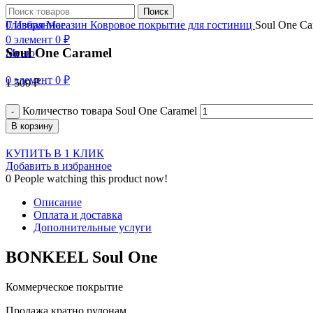
Нажмите, чтобы увеличить
Поиск
0
Главная
Избранное
Магазин
Ковровое покрытие для гостиниц
Soul One Ca
0
элемент
0
₽
Soul One Caramel
Меню
0
элемент
0
₽
1 500
₽
Количество товара Soul One Caramel
В корзину
КУПИТЬ В 1 КЛИК
Добавить в избранное
0
People watching this product now!
Описание
Оплата и доставка
Дополнительные услуги
BONKEEL Soul One
Коммерческое покрытие
Продажа кратно рулонам