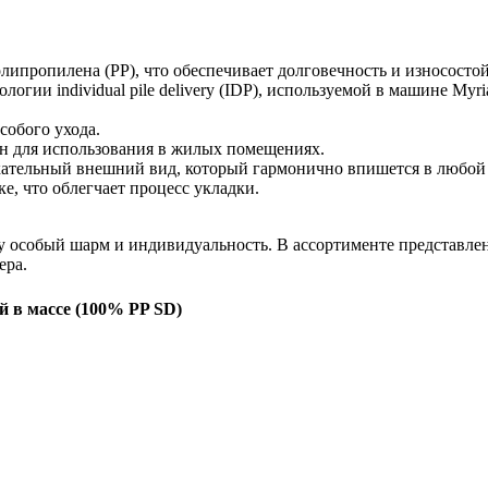
олипропилена (PP), что обеспечивает долговечность и износостой
логии individual pile delivery (IDP), используемой в машине Myr
особого ухода.
сен для использования в жилых помещениях.
екательный внешний вид, который гармонично впишется в любой 
ке, что облегчает процесс укладки.
му особый шарм и индивидуальность. В ассортименте представле
ера.
 в массе (100% PP SD)