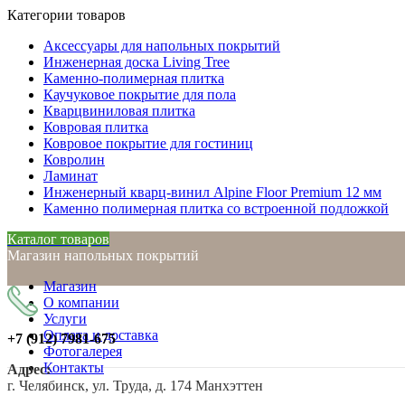
Категории товаров
Аксессуары для напольных покрытий
Инженерная доска Living Tree
Каменно-полимерная плитка
Каучуковое покрытие для пола
Кварцвиниловая плитка
Ковровая плитка
Ковровое покрытие для гостиниц
Ковролин
Ламинат
Инженерный кварц-винил Alpine Floor Premium 12 мм
Каменно полимерная плитка со встроенной подложкой
Каталог товаров
Магазин напольных покрытий
Магазин
О компании
Услуги
Оплата и доставка
+7 (912)
7981-675
Фотогалерея
Контакты
Адрес:
г. Челябинск, ул. Труда, д. 174 Манхэттен