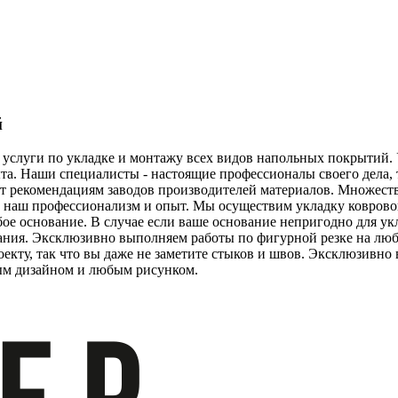
й
 услуги по укладке и монтажу всех видов напольных покрытий.
а. Наши специалисты - настоящие профессионалы своего дела, т
т рекомендациям заводов производителей материалов. Множест
ят наш профессионализм и опыт. Мы осуществим укладку коврово
ое основание. В случае если ваше основание непригодно для ук
ания. Эксклюзивно выполняем работы по фигурной резке на лю
оекту, так что вы даже не заметите стыков и швов. Эксклюзивн
ым дизайном и любым рисунком.