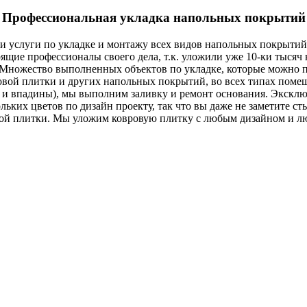
Профессиональная укладка напольных покрытий
 и услуги по укладке и монтажу всех видов напольных покрытий
ящие профессионалы своего дела, т.к. уложили уже 10-ки тысяч
 Множество выполненных объектов по укладке, которые можно по
вой плитки и других напольных покрытий, во всех типах помещ
и и впадины), мы выполним заливку и ремонт основания. Экскл
ьких цветов по дизайн проекту, так что вы даже не заметите 
вой плитки. Мы уложим ковровую плитку с любым дизайном и л