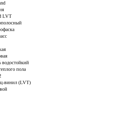
and
ия
id LVT
ополосный
офаска
ласс
кая
вая
 водостойкий
теплого пола
2
ц-винил (LVT)
вой