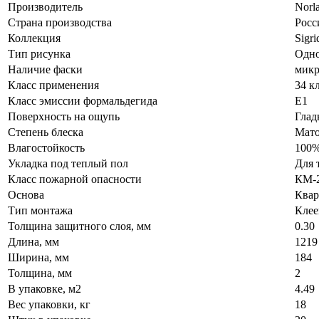
Производитель
Norl
Страна производства
Росс
Коллекция
Sigr
Тип рисунка
Одн
Наличие фаски
микр
Класс применения
34 к
Класс эмиссии формальдегида
E1
Поверхность на ощупь
Глад
Степень блеска
Мато
Влагостойкость
100%
Укладка под теплый пол
Для 
Класс пожарной опасности
КМ-
Основа
Квар
Тип монтажа
Клее
Толщина защитного слоя, мм
0.30
Длина, мм
1219
Ширина, мм
184
Толщина, мм
2
В упаковке, м2
4.49
Вес упаковки, кг
18