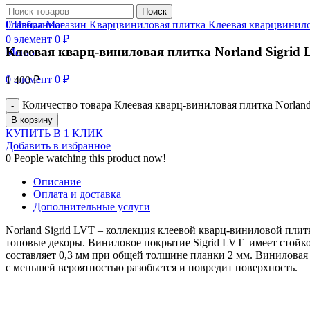
Нажмите, чтобы увеличить
Поиск
0
Главная
Избранное
Магазин
Кварцвиниловая плитка
Клеевая кварцвинило
0
элемент
0
₽
Клеевая кварц-виниловая плитка Norland Sigrid 
Меню
0
элемент
0
₽
1 400
₽
Количество товара Клеевая кварц-виниловая плитка Norland
В корзину
КУПИТЬ В 1 КЛИК
Добавить в избранное
0
People watching this product now!
Описание
Оплата и доставка
Дополнительные услуги
Norland Sigrid LVT – коллекция клеевой кварц-виниловой плит
топовые декоры. Виниловое покрытие Sigrid LVT имеет стойко
составляет 0,3 мм при общей толщине планки 2 мм. Виниловая
с меньшей вероятностью разобьется и повредит поверхность.