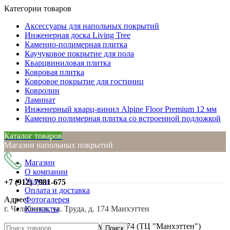
Категории товаров
Аксессуары для напольных покрытий
Инженерная доска Living Tree
Каменно-полимерная плитка
Каучуковое покрытие для пола
Кварцвиниловая плитка
Ковровая плитка
Ковровое покрытие для гостиниц
Ковролин
Ламинат
Инженерный кварц-винил Alpine Floor Premium 12 мм
Каменно полимерная плитка со встроенной подложкой
Каталог товаров
Магазин напольных покрытий
Магазин
О компании
Услуги
+7 (912)
7981-675
Оплата и доставка
Адрес:
Фотогалерея
г. Челябинск, ул. Труда, д. 174 Манхэттен
Контакты
г. Челябинск, ул. Труда, д. 174 (ТЦ "Манхэттен")
Поиск