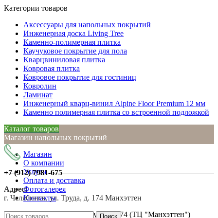
Категории товаров
Аксессуары для напольных покрытий
Инженерная доска Living Tree
Каменно-полимерная плитка
Каучуковое покрытие для пола
Кварцвиниловая плитка
Ковровая плитка
Ковровое покрытие для гостиниц
Ковролин
Ламинат
Инженерный кварц-винил Alpine Floor Premium 12 мм
Каменно полимерная плитка со встроенной подложкой
Каталог товаров
Магазин напольных покрытий
Магазин
О компании
Услуги
+7 (912)
7981-675
Оплата и доставка
Адрес:
Фотогалерея
г. Челябинск, ул. Труда, д. 174 Манхэттен
Контакты
г. Челябинск, ул. Труда, д. 174 (ТЦ "Манхэттен")
Поиск