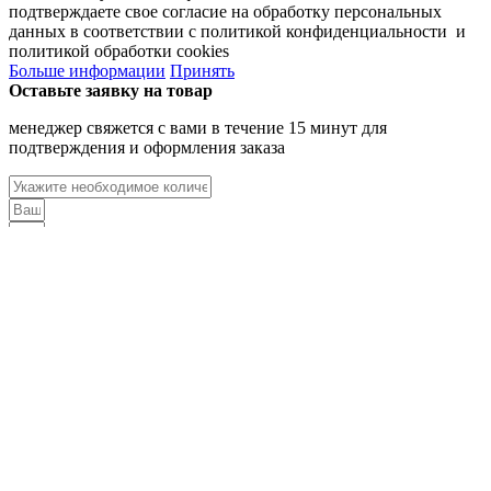
подтверждаете свое согласие на обработку персональных
данных в соответствии с политикой конфиденциальности и
политикой обработки cookies
Больше информации
Принять
Оставьте заявку на товар
менеджер свяжется с вами в течение 15 минут для
подтверждения и оформления заказа
Нажимая «Отправить заявку», я даю
Согласие на
обработку персональных данных
на основании
Политики
конфиденциальности
ОСТАВИТЬ ЗАЯВКУ
Оставьте заявку на услугу
менеджер свяжется с вами в течение 15 минут для её
подтверждения и оформления
Нажимая «Оставить заявку», я даю
Согласие на обработку