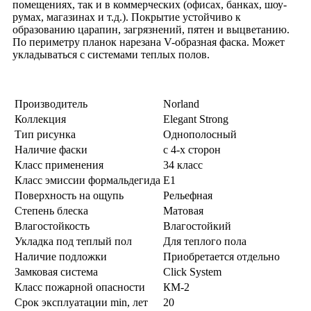
помещениях, так и в коммерческих (офисах, банках, шоу-
румах, магазинах и т.д.). Покрытие устойчиво к
образованию царапин, загрязнений, пятен и выцветанию.
По периметру планок нарезана V-образная фаска. Может
укладываться с системами теплых полов.
Производитель
Norland
Коллекция
Elegant Strong
Тип рисунка
Однополосный
Наличие фаски
с 4-х сторон
Класс применения
34 класс
Класс эмиссии формальдегида
E1
Поверхность на ощупь
Рельефная
Степень блеска
Матовая
Влагостойкость
Влагостойкий
Укладка под теплый пол
Для теплого пола
Наличие подложки
Приобретается отдельно
Замковая система
Click System
Класс пожарной опасности
КМ-2
Срок эксплуатации min, лет
20