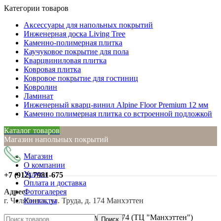
Категории товаров
Аксессуары для напольных покрытий
Инженерная доска Living Tree
Каменно-полимерная плитка
Каучуковое покрытие для пола
Кварцвиниловая плитка
Ковровая плитка
Ковровое покрытие для гостиниц
Ковролин
Ламинат
Инженерный кварц-винил Alpine Floor Premium 12 мм
Каменно полимерная плитка со встроенной подложкой
Каталог товаров
Магазин напольных покрытий
Магазин
О компании
Услуги
+7 (912)
7981-675
Оплата и доставка
Адрес:
Фотогалерея
г. Челябинск, ул. Труда, д. 174 Манхэттен
Контакты
г. Челябинск, ул. Труда, д. 174 (ТЦ "Манхэттен")
Поиск