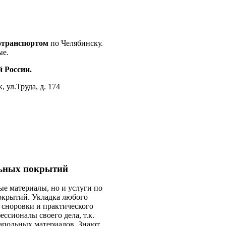
отранспортом
по Челябинску.
ые.
 России.
, ул.Труда, д. 174
льных покрытий
ые материалы, но и услуги по
окрытий. Укладка любого
 сноровки и практического
ссионалы своего дела, т.к.
напольных материалов. Знают