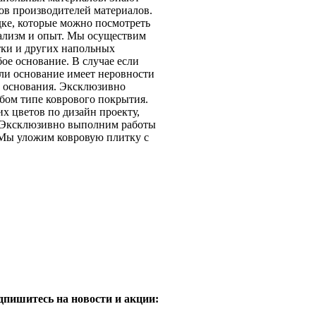
ов производителей материалов.
ке, которые можно посмотреть
нализм и опыт. Мы осуществим
тки и других напольных
ое основание. В случае если
сли основание имеет неровности
т основания. Эксклюзивно
бом типе коврового покрытия.
х цветов по дизайн проекту,
в. Эксклюзивно выполним работы
 Мы уложим ковровую плитку с
дпишитесь на новости и акции: