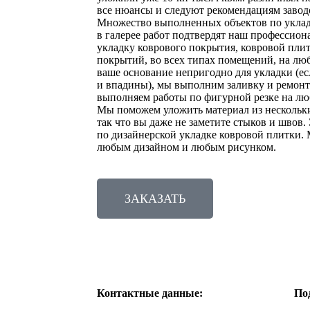
все нюансы и следуют рекомендациям завод
Множество выполненных объектов по уклад
в галерее работ подтвердят наш профессио
укладку коврового покрытия, ковровой пли
покрытий, во всех типах помещений, на люб
ваше основание непригодно для укладки (е
и впадины), мы выполним заливку и ремон
выполняем работы по фигурной резке на лю
Мы поможем уложить материал из нескольки
так что вы даже не заметите стыков и шво
по дизайнерской укладке ковровой плитки.
любым дизайном и любым рисунком.
ЗАКАЗАТЬ
Контактные данные:
По