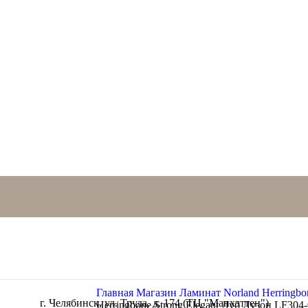
Главная
Магазин
Ламинат
Norland Herringbo
г. Челябинск, ул. Труда, д. 174 (ТЦ "Манхэттен")
Herringbone Strong Elegant Дуб Лузон LF304