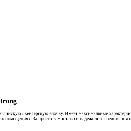
trong
 английскую / венгерскую ёлочку. Имеет максимальные характери
х помещениях. За простоту монтажа и надежность соединения о