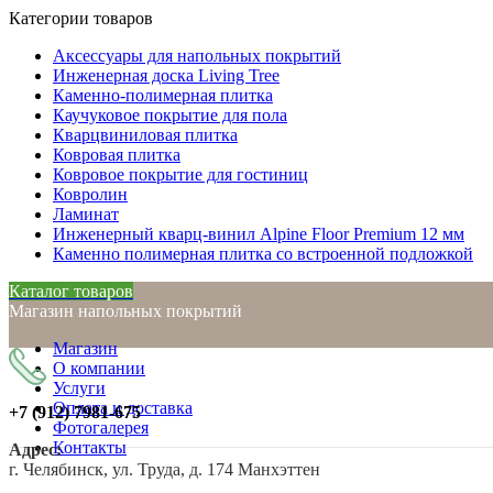
Категории товаров
Аксессуары для напольных покрытий
Инженерная доска Living Tree
Каменно-полимерная плитка
Каучуковое покрытие для пола
Кварцвиниловая плитка
Ковровая плитка
Ковровое покрытие для гостиниц
Ковролин
Ламинат
Инженерный кварц-винил Alpine Floor Premium 12 мм
Каменно полимерная плитка со встроенной подложкой
Каталог товаров
Магазин напольных покрытий
Магазин
О компании
Услуги
Оплата и доставка
+7 (912)
7981-675
Фотогалерея
Контакты
Адрес:
г. Челябинск, ул. Труда, д. 174 Манхэттен