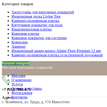
Категории товаров
Аксессуары для напольных покрытий
Инженерная доска Living Tree
Каменно-полимерная плитка
Каучуковое покрытие для пола
Кварцвиниловая плитка
Ковровая плитка
Ковровое покрытие для гостиниц
Ковролин
Ламинат
Инженерный кварц-винил Alpine Floor Premium 12 мм
Каменно полимерная плитка со встроенной подложкой
Каталог товаров
Магазин напольных покрытий
Магазин
О компании
Услуги
Оплата и доставка
+7 (912)
7981-675
Фотогалерея
Контакты
Адрес:
г. Челябинск, ул. Труда, д. 174 Манхэттен