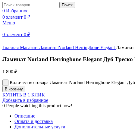
Поиск
0
Избранное
0
элемент
0
₽
Меню
Нажмите, чтобы увеличить
0
элемент
0
₽
Главная
Магазин
Ламинат
Norland Herringbone Elegant
Ламинат 
Ламинат Norland Herringbone Elegant Дуб Треско
1 890
₽
Количество товара Ламинат Norland Herringbone Elegant Ду
В корзину
КУПИТЬ В 1 КЛИК
Добавить в избранное
0
People watching this product now!
Описание
Оплата и доставка
Дополнительные услуги