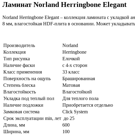
Ламинат Norland Herringbone Elegant
Norland Herringbone Elegant – коллекция ламината с укладкой
8 мм, влагостойкая HDF-плита в основании. Может укладывать
Производитель
Norland
Коллекция
Herringbone
Тип рисунка
Елочкой
Наличие фаски
с 4-х сторон
Класс применения
33 класс
Поверхность на ощупь
Брашированная
Степень блеска
Матовая
Влагостойкость
Влагостойкий
Укладка под теплый пол
Для теплого пола
Наличие подложки
Приобретается отдельно
Замковая система
Click System
Срок эксплуатации min, лет
до 25
Длина, мм
600
Ширина, мм
100