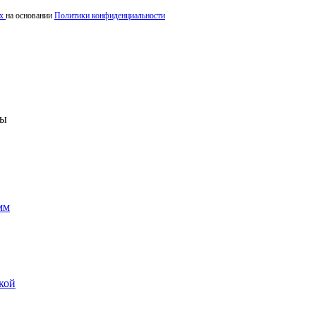
ых
на основании
Политики конфиденциальности
ны
мм
кой