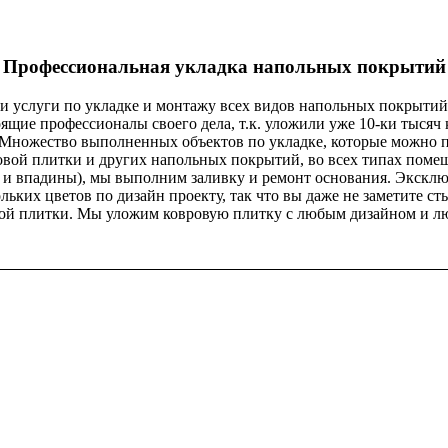
Профессиональная укладка напольных покрытий
 и услуги по укладке и монтажу всех видов напольных покрытий
ящие профессионалы своего дела, т.к. уложили уже 10-ки тысяч
 Множество выполненных объектов по укладке, которые можно по
вой плитки и других напольных покрытий, во всех типах помещ
и и впадины), мы выполним заливку и ремонт основания. Экскл
ьких цветов по дизайн проекту, так что вы даже не заметите 
вой плитки. Мы уложим ковровую плитку с любым дизайном и л