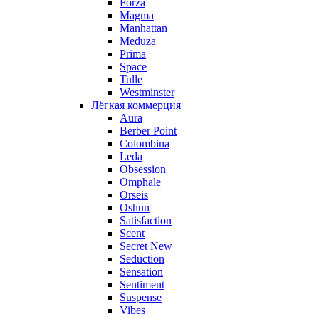
Forza
Magma
Manhattan
Meduza
Prima
Space
Tulle
Westminster
Лёгкая коммерция
Aura
Berber Point
Colombina
Leda
Obsession
Omphale
Orseis
Oshun
Satisfaction
Scent
Secret New
Seduction
Sensation
Sentiment
Suspense
Vibes