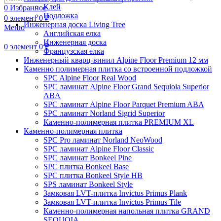
Клей
0
Избранное
Подложка
0
элемент
0
₽
Инженерная доска Living Tree
Меню
Английская елка
Инженерная доска
0
элемент
0
₽
Французская елка
Инженерный кварц-винил Alpine Floor Premium 12 мм
Каменно полимерная плитка со встроенной подложкой
SPC Alpine Floor Real Wood
SPC ламинат Alpine Floor Grand Sequioia Superior
ABA
SPC ламинат Alpine Floor Parquet Premium ABA
SPC ламинат Norland Sigrid Superior
Каменно-полимерная плитка PREMIUM XL
Каменно-полимерная плитка
SPC Pro ламинат Norland NeoWood
SPC ламинат Alpine Floor Classic
SPC ламинат Bonkeel Pine
SPC плитка Bonkeel Base
SPC плитка Bonkeel Style HB
SPS ламинат Bonkeel Style
Замковая LVT-плитка Invictus Primus Plank
Замковая LVT-плитка Invictus Primus Tile
Каменно-полимерная напольная плитка GRAND
SEQUOIA