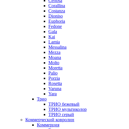
Certosa
Corallina
Costanza
Dioniso
Euphoria
Fedone
Gala
Kai
Lamia
Messalina
Mezza
Moana
Molto
Moretta
Palio
Porzia
Rosetta
Varuna
Yara
Трио
ТРИО бежевый
ТРИО мультиколор
ТРИО серый
Коммерческий ковролин
Коммерция