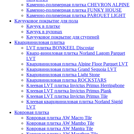
Каменно-полимерная плитка CHEVRON ALPINE
Каменно-полимерная плитка FUNKY HOUSE
Каменно-полимерная плитка PARQUET LIGHT
Каучуковое покрытие для пола
Каучук в плитке
Каучук в рулонах
Каучуковое покрытие для ступеней
Кварцвиниловая плитка
LVT плитка BONKEEL Discostar
Кварц-виниловая плитка Norland Lagom Parquet
LVT
Кварцвиниловая плитка Alpine Floor Parquet LVT
Кварцвиниловая плитка Grand Sequoia LVT
Кварцвиниловая плитка Light Stone
Кварцвиниловая плитка ROCKSTARS
Клеевая LVT плитка Invictus Primus Herringbone
Клеевая LVT плитка Invictus Primus Plank
Клеевая LVT плитка Invictus Primus Tile
Клеевая кварцвиниловая плитка Norland Sigrid
LVT
Ковровая плитка
Ковровая плитка AW Macro Tile
Ковровая плитка AW Mambo Tile
Ковровая плитка AW Mantra Tile
Ковровая плитка AW Marathon Tile