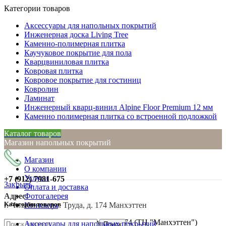
Категории товаров
Аксессуары для напольных покрытий
Инженерная доска Living Tree
Каменно-полимерная плитка
Каучуковое покрытие для пола
Кварцвиниловая плитка
Ковровая плитка
Ковровое покрытие для гостиниц
Ковролин
Ламинат
Инженерный кварц-винил Alpine Floor Premium 12 мм
Каменно полимерная плитка со встроенной подложкой
Каталог товаров
Магазин напольных покрытий
Магазин
О компании
Услуги
+7 (912)
7981-675
Закрыть
Оплата и доставка
Адрес:
Фотогалерея
Категории товаров
г. Челябинск, ул. Труда, д. 174 Манхэттен
Контакты
г. Челябинск, ул. Труда, д. 174 (ТЦ "Манхэттен")
Аксессуары для напольных покрытий
Поиск