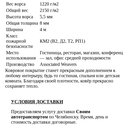
Вес ворса
1220 г/м2
Общий вес
2150 г/м2
Высота ворса
5,5 мм
Общая толщина
8 мм
Ширина
4 м
Класс
пожарной
КМ2 (В2, Д2, Т2, РП1)
безопасности
Место
Гостиница, ресторан, магазин, конференц
использования
— зал, офис средней проходимости
Производство
Associated Weavers
Ковровое покрытие станет прекрасным дополнением к
любому интерьеру, будь то гостиная, спальня или детская
комната. Благодаря своей плотности, ковёр прекрасно
сохраняет тепло.
УСЛОВИЯ ДОСТАВКИ
Предоставляем услугу доставки
Своим
автотранспортом
по Челябинску. Время, день и
стоимость доставки договорные.